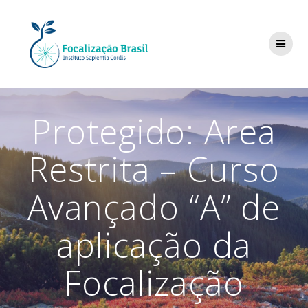
Skip
to
content
Protegido: Area
Restrita – Curso
Avançado “A” de
aplicação da
Focalização