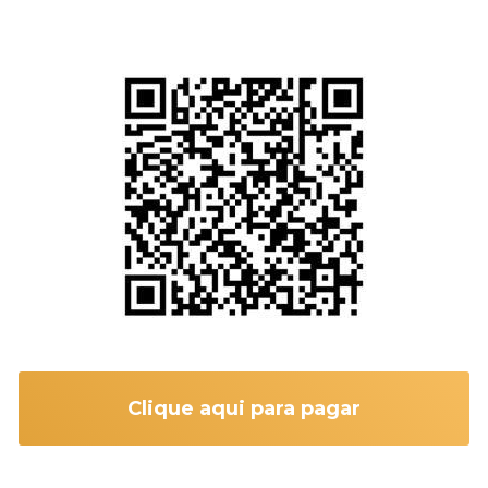
Efetue o pagamento
Via pix
Chave de CNPJ
35.352.894/0001-63
Pagamento parcelado
Clique aqui para pagar
Envie comprovante(como